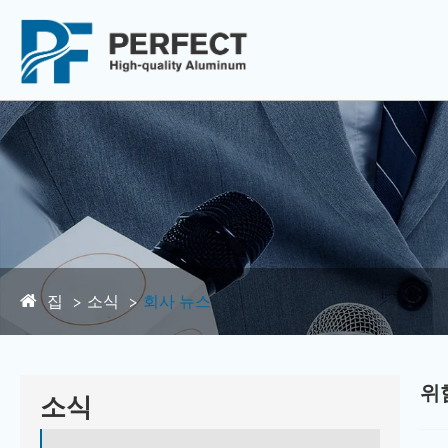
집
소식
회사 뉴스
위
소식