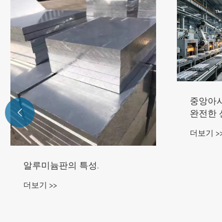
중앙아시
완전한 산

규모의 
더보기 >
알루미늄판의 특성.
더보기 >>