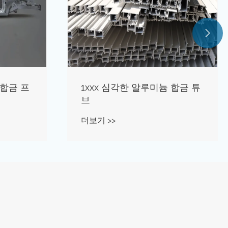

 합금 프
1xxx 심각한 알루미늄 합금 튜
브
더보기 >>