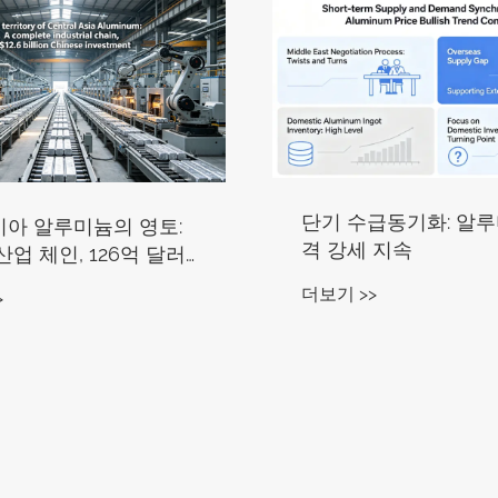
단기 수급동기화: 알루
아 알루미늄의 영토:
격 강세 지속
업 체인, 126억 달러
중국 투자
더보기 >>
>