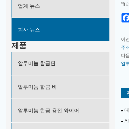
2
업계 뉴스
회사 뉴스
이전
제품
주조
다음
알루미늄 합금판
알루
알루미늄 합금 바
대
알루미늄 합금 용접 와이어
수백
A