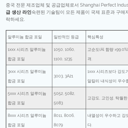
중국 전문 제조업체 및 공급업체로서 Shanghai Perfect 
급 생산 라인
숙련된 기술팀이 모든 제품이 국제 표준과 구매자
락하세요.
알루미늄 합금 포일
일반적인 등급
핵심특성
1xxx 시리즈 알루미늄
1050, 1060,
고순도(Al 함량 ≥99.
합금 포일
1100, 1235
격.
3xxx 시리즈 알루미늄
1xxx 시리즈보다 강도
3003, 3A21
합금 포일
알칼리 내식성이 우수
5xxx 시리즈 알루미늄
5052, 5082,
고강도, 고인성, 탁월한
합금 포일
5083
8xxx 시리즈 알루미늄
8011, 8006,
내열성이 우수하고 강
합금 포일
8079
다.