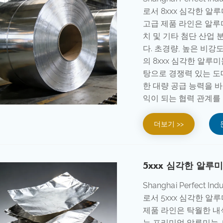
로서 8xxx 심각한 알
고급 제품 라인은 알루
치 및 기타 첨단 산업
다. 초경량, 높은 비강
의 8xxx 심각한 알루
탕으로 경쟁력 있는 도
한 대량 공급 능력을 
익이 되는 협력 관계를
더보기 >>
5xxx 심각한 알루
Shanghai Perfect
로서 5xxx 심각한 알
제품 라인은 탁월한 내
는 프리미엄 알루미늄-