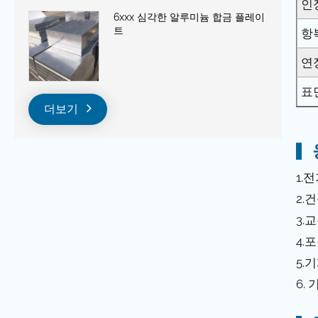
인
6xxx 심각한 알루미늄 합금 플레이
트
항
연
표
더보기
1.
2.
3.
4.
5.
6.