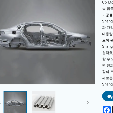
Co.,
늄 합금
가공을
Shang
과 다
대용량
로써 
Shang
협력했
할 수 
평 탄
장식 
새로운
Shang
F