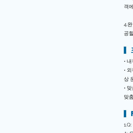
객에
4.
공할
• 
• 
상 
• 
맞춤
1.