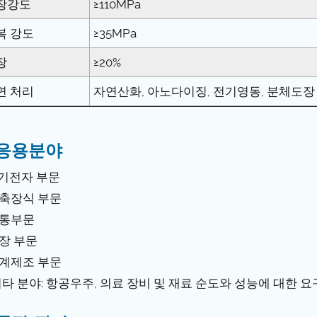
장강도
≥110MPa
복 강도
≥35MPa
장
≥20%
면 처리
자연산화, 아노다이징, 전기영동, 분체도장 
응용분야
전기전자 부문
건축장식 부문
교통부문
포장 부문
기계제조 부문
 기타 분야: 항공우주, 의료 장비 및 재료 순도와 성능에 대한