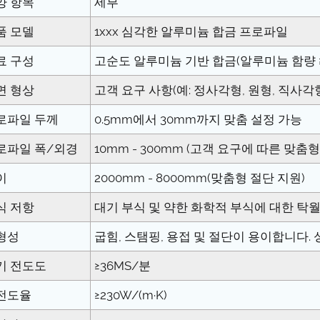
양 항목
세부
품 모델
1xxx 심각한 알루미늄 합금 프로파일
료 구성
고순도 알루미늄 기반 합금(알루미늄 함량 ≥9
면 형상
고객 요구 사항(예: 정사각형, 원형, 직사각
로파일 두께
0.5mm에서 30mm까지 맞춤 설정 가능
로파일 폭/외경
10mm - 300mm (고객 요구에 따른 맞춤형
이
2000mm - 8000mm(맞춤형 절단 지원)
식 저항
대기 부식 및 약한 화학적 부식에 대한 탁
형성
굽힘, 스탬핑, 용접 및 절단이 용이합니다.
기 전도도
≥36MS/분
전도율
≥230W/(m·K)