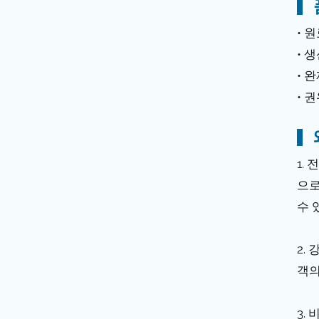
• 
• 
• 
• 
1.
으로
수 
2.
객의
3.